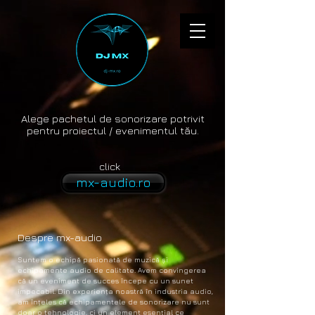
Alege pachetul de sonorizare potrivit
pentru proiectul / evenimentul tău.
click
mx-audio.ro
Despre mx-audio
Suntem o echipă pasionată de muzică și
echipamente audio de calitate. Avem convingerea
că un eveniment de succes începe cu un sunet
impecabil. Din experiența noastră în industria audio,
am înțeles că echipamentele de sonorizare nu sunt
doar o tehnologie, ci un element esențial ce