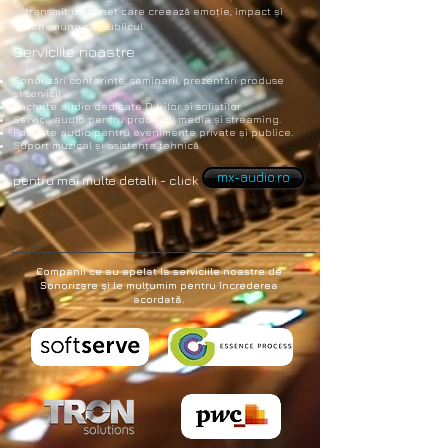
transmit un sunet care creează emoție, impact și
conexiune cu publicul.
Serviciile noastre
Sonorizări conferințe, seminarii, prezentări produse
și servicii.
Pachete audio dedicate DJ-ilor și soliștilor.
Servicii audio pentru producții media și streaming.
Pachete audio pentru evenimente private și publice.
Suport muzical și asistența tehnică.
mx-audio.ro
pentru mai multe detalii - click
Companii ce au apelat la serviciile noastre de
Sonorizare și le mulțumim pentru încrederea
acordată.